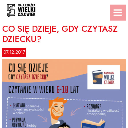
Przejdź
do
treści
CO SIĘ DZIEJE, GDY CZYTASZ
DZIECKU?
07.12.2017