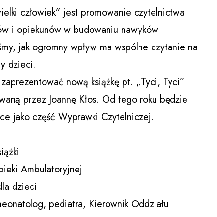
elki człowiek” jest promowanie czytelnictwa
iców i opiekunów w budowaniu nawyków
liśmy, jak ogromny wpływ ma wspólne czytanie na
y dzieci.
zaprezentować nową książkę pt. „Tyci, Tyci”
rowaną przez Joannę Kłos. Od tego roku będzie
e jako część Wyprawki Czytelniczej.
iążki
pieki Ambulatoryjnej
la dzieci
eonatolog, pediatra, Kierownik Oddziału