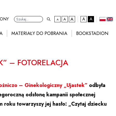
A
kontrast domyślny
RONY
A
A
A
A
Ustawienia
domyślna czcionka
większa czcionka
największa czcionka
polski
eng
A
MATERIAŁY DO POBRANIA
BOOKSTADION
K” – FOTORELACJA
łożniczo – Ginekologiczny „Ujastek”
odbyła
tegoroczną odsłonę kampanii społecznej
m roku towarzyszy jej hasło: „Czytaj dziecku