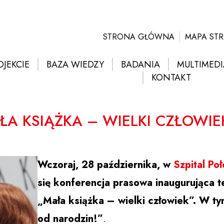
STRONA GŁÓWNA
MAPA ST
OJEKCIE
BAZA WIEDZY
BADANIA
MULTIMEDI
KONTAKT
ŁA KSIĄŻKA – WIELKI CZŁOWIE
Wczoraj, 28 października, w
Szpital Po
się konferencja prasowa inaugurująca 
„Mała książka – wielki człowiek”. W ty
od narodzin!”
.