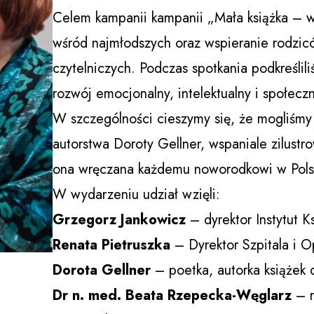
Celem kampanii kampanii „Mała książka – wi
wśród najmłodszych oraz wspieranie rodz
czytelniczych. Podczas spotkania podkreśli
rozwój emocjonalny, intelektualny i społeczn
W szczególności cieszymy się, że mogliśmy 
autorstwa Doroty Gellner, wspaniale zilust
ona wręczana każdemu noworodkowi w Polsc
W wydarzeniu udział wzięli:
Grzegorz Jankowicz
– dyrektor Instytut Ks
Renata Pietruszka
– Dyrektor Szpitala i O
Dorota Gellner
– poetka, autorka książek d
Dr n. med. Beata Rzepecka-Węglarz
– n