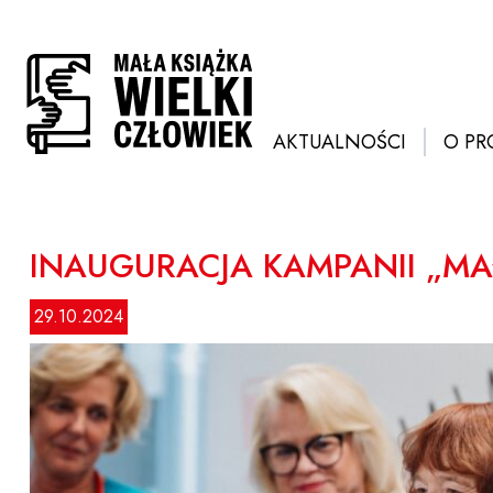
Przejdź
do
treści
AKTUALNOŚCI
O PR
INAUGURACJA KAMPANII „MA
29.10.2024