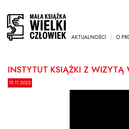
Przejdź
do
treści
AKTUALNOŚCI
O PR
INSTYTUT KSIĄŻKI Z WIZYT
19.11.2023