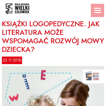
Przejdź
do
treści
KSIĄŻKI LOGOPEDYCZNE. JAK
LITERATURA MOŻE
WSPOMAGAĆ ROZWÓJ MOWY
DZIECKA?
23.11.2018