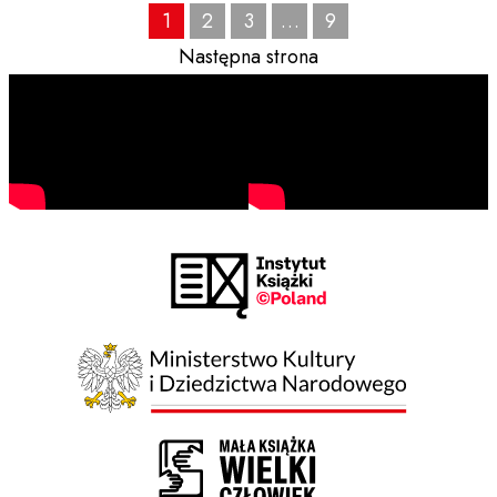
1
2
3
…
9
Następna strona