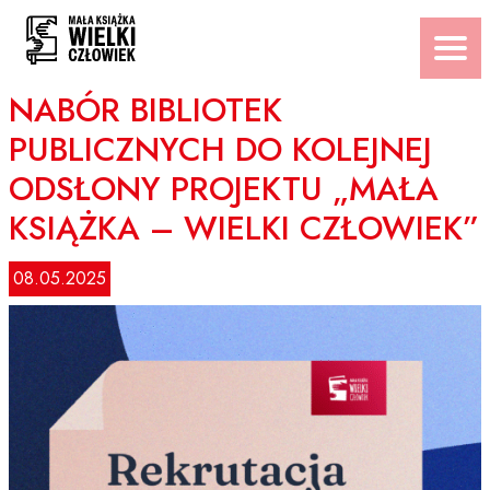
Przejdź
do
treści
NABÓR BIBLIOTEK
PUBLICZNYCH DO KOLEJNEJ
ODSŁONY PROJEKTU „MAŁA
KSIĄŻKA – WIELKI CZŁOWIEK”
08.05.2025