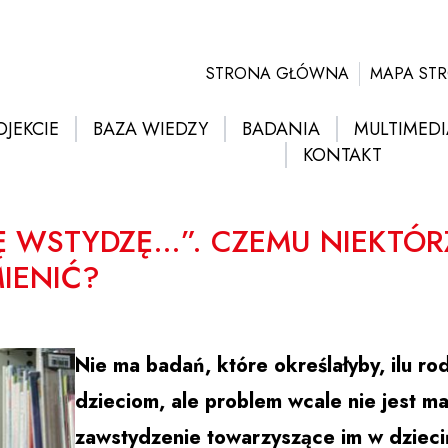
STRONA GŁÓWNA
MAPA ST
OJEKCIE
BAZA WIEDZY
BADANIA
MULTIMEDI
KONTAKT
IĘ WSTYDZĘ…”. CZEMU NIEKTÓRZ
MIENIĆ?
Nie ma badań, które określałyby, ilu ro
dzieciom, ale problem wcale nie jest ma
zawstydzenie towarzyszące im w dzieci