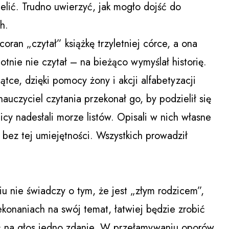
zielić. Trudno uwierzyć, jak mogło dojść do
h.
oran „czytał” książkę trzyletniej córce, a ona
otnie nie czytał – na bieżąco wymyślał historię.
ątce, dzięki pomocy żony i akcji alfabetyzacji
nauczyciel czytania przekonał go, by podzielił się
icy nadesłali morze listów. Opisali w nich własne
 bez tej umiejętności. Wszystkich prowadził
iu nie świadczy o tym, że jest „złym rodzicem”,
ekonaniach na swój temat, łatwiej będzie zrobić
tać na głos jedno zdanie. W przełamywaniu oporów