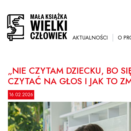
Przejdź
do
treści
AKTUALNOŚCI
O PR
„NIE CZYTAM DZIECKU, BO S
CZYTAĆ NA GŁOS I JAK TO Z
16.02.2026