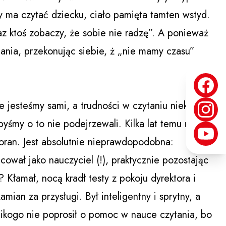
y ma czytać dziecku, ciało pamięta tamten wstyd.
az ktoś zobaczy, że sobie nie radzę”. A ponieważ
tania, przekonując siebie, ż „nie mamy czasu”
 jesteśmy sami, a trudności w czytaniu niekiedy
yśmy o to nie podejrzewali. Kilka lat temu na
oran. Jest absolutnie nieprawdopodobna:
cował jako nauczyciel (!), praktycznie pozostając
 Kłamał, nocą kradł testy z pokoju dyrektora i
ian za przysługi. Był inteligentny i sprytny, a
ikogo nie poprosił o pomoc w nauce czytania, bo