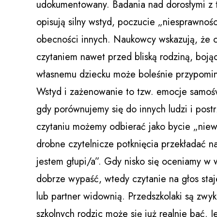
udokumentowany. Badania nad dorosłymi z tr
opisują silny wstyd, poczucie „niesprawności
obecności innych. Naukowcy wskazują, że o
czytaniem nawet przed bliską rodziną, bojąc 
własnemu dziecku może boleśnie przypomina
Wstyd i zażenowanie to tzw. emocje samoś
gdy porównujemy się do innych ludzi i post
czytaniu możemy odbierać jako bycie „niew
drobne czytelnicze potknięcia przekładać n
jestem głupi/a”. Gdy nisko się oceniamy w w
dobrze wypaść, wtedy czytanie na głos staj
lub partner widownią. Przedszkolaki są zwykl
szkolnych rodzic może się już realnie bać. J