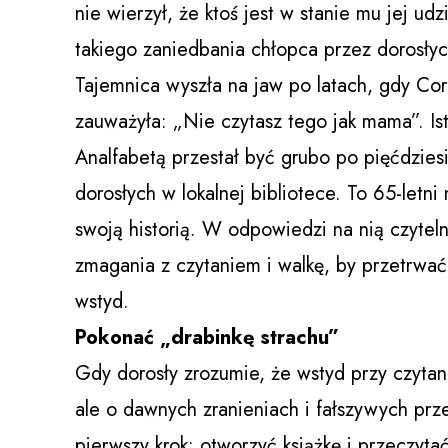
nie wierzył, że ktoś jest w stanie mu jej ud
takiego zaniedbania chłopca przez dorosłyc
Tajemnica wyszła na jaw po latach, gdy Corc
zauważyła: „Nie czytasz tego jak mama”. Ist
Analfabetą przestał być grubo po pięćdziesi
dorosłych w lokalnej bibliotece. To 65-letni 
swoją historią. W odpowiedzi na nią czyteln
zmagania z czytaniem i walkę, by przetrwać
wstyd.
Pokonać „drabinkę strachu”
Gdy dorosły zrozumie, że wstyd przy czytan
ale o dawnych zranieniach i fałszywych prz
pierwszy krok: otworzyć książkę i przeczy