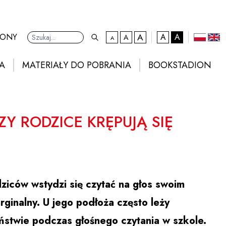
A
kontrast domyślny
RONY
A
A
A
A
Ustawienia
domyślna czcionka
większa czcionka
największa czcionka
polski
eng
A
MATERIAŁY DO POBRANIA
BOOKSTADION
Y RODZICE KRĘPUJĄ SIĘ
dziców wstydzi się czytać na głos swoim
rginalny. U jego podłoża często leży
ństwie podczas głośnego czytania w szkole.