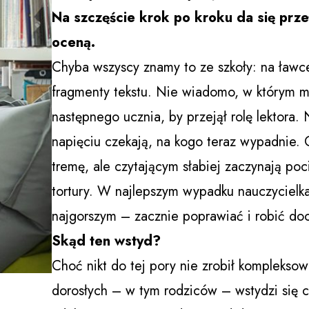
Na szczęście krok po kroku da się prze
oceną.
Chyba wszyscy znamy to ze szkoły: na ławce 
fragmenty tekstu. Nie wiadomo, w którym m
następnego ucznia, by przejął rolę lektora. N
napięciu czekają, na kogo teraz wypadnie. Ci
tremę, ale czytającym słabiej zaczynają poci
tortury. W najlepszym wypadku nauczycielka
najgorszym – zacznie poprawiać i robić doci
Skąd ten wstyd?
Choć nikt do tej pory nie zrobił kompleksowe
dorosłych – w tym rodziców – wstydzi się c