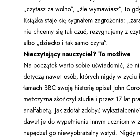
„czytasz za wolno”, „źle wymawiasz”, to gd
Książka staje się sygnałem zagrożenia: „zar
nie chcemy się tak czuć, rezygnujemy z czy
albo „dziecko i tak samo czyta”.
Nieczytający nauczyciel? To możliwe
Na początek warto sobie uświadomić, że nie
dotyczą nawet osób, których nigdy w życiu b
łamach BBC swoją historię opisał John Corc
mężczyzna skończył studia i przez 17 lat pra
analfabetą. Jak zdołał zdobyć wykształcenie?
dawał je do wypełnienia innym uczniom w zam
napędzał go niewyobrażalny wstyd. Nigdy n