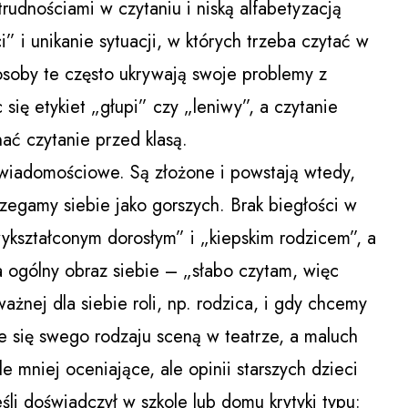
udnościami w czytaniu i niską alfabetyzacją
” i unikanie sytuacji, w których trzeba czytać w
soby te często ukrywają swoje problemy z
się etykiet „głupi” czy „leniwy”, a czytanie
ć czytanie przed klasą.
wiadomościowe. Są złożone i powstają wtedy,
rzegamy siebie jako gorszych. Brak biegłości w
ykształconym dorosłym” i „kiepskim rodzicem”, a
a ogólny obraz siebie – „słabo czytam, więc
ażnej dla siebie roli, np. rodzica, i gdy chcemy
e się swego rodzaju sceną w teatrze, a maluch
e mniej oceniające, ale opinii starszych dzieci
eśli doświadczył w szkole lub domu krytyki typu: