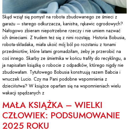
Skąd wziął się pomysł na robota zbudowanego ze śmieci z
garażu – starego odkurzacza, kanistra, rękawic ogrodowych?
Nałogowo zbieram niepotrzebne rzeczy i nie umiem nazwać
ich śmieciami. Z trudem też się z nimi rozstaję. Historia Bobusia,
robota-składaka, miała ukoić mój ból po rozstaniu z tonami
przedmiotów, które latami gromadziłam, żeby je przerobić na
coś innego. Skarby ze śmietnika w końcu trafiły do recyklingu, a
ja napisałam książkę o robocie z odpadków, którego nigdy nie
zbudowałam. Tytułowego Bobusia konstruują razem Babcia i
wnuczek Lucio. Czy ma Pani podobne wspomnienia z
dzieciństwa? W książce oparłam się na wspomnieniach wielu
wakacji spędzanych z
MAŁA KSIĄŻKA – WIELKI
CZŁOWIEK: PODSUMOWANIE
2025 ROKU