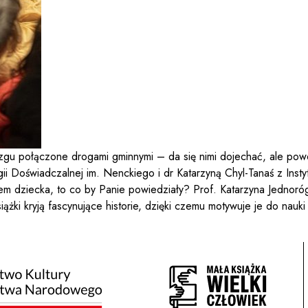
gu połączone drogami gminnymi – da się nimi dojechać, ale powo
ii Doświadczalnej im. Nenckiego i dr Katarzyną Chyl-Tanaś z Ins
giem dziecka, to co by Panie powiedziały? Prof. Katarzyna Jedno
ążki kryją fascynujące historie, dzięki czemu motywuje je do nauk