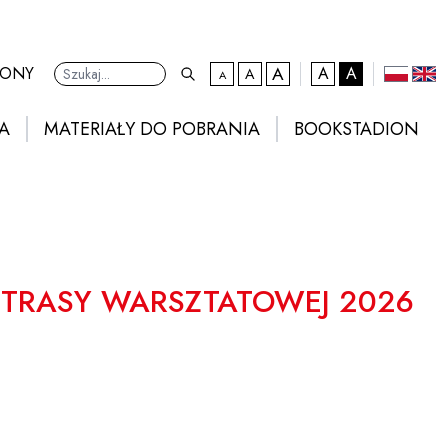
A
kontrast domyślny
RONY
A
A
A
A
Ustawienia
domyślna czcionka
większa czcionka
największa czcionka
polski
eng
A
MATERIAŁY DO POBRANIA
BOOKSTADION
 TRASY WARSZTATOWEJ 2026