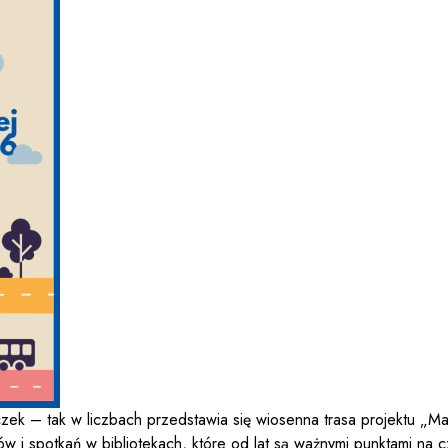
czek – tak w liczbach przedstawia się wiosenna trasa projektu „
ów i spotkań w bibliotekach, które od lat są ważnymi punktami na 