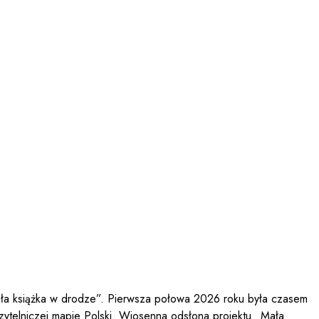
Mała książka w drodze”. Pierwsza połowa 2026 roku była czasem
czytelniczej mapie Polski. Wiosenna odsłona projektu „Mała