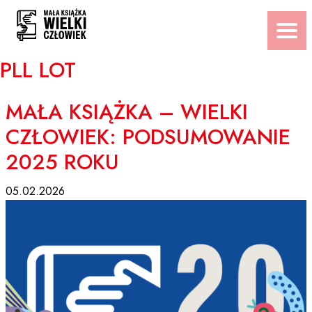
Przejdź
do
treści
PLL LOT
MAŁA KSIĄŻKA – WIELKI
CZŁOWIEK: PODSUMOWANIE
2025 ROKU
05.02.2026