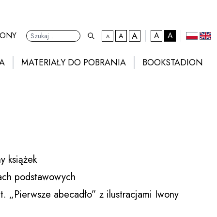
A
kontrast domyślny
RONY
A
A
A
A
Ustawienia
domyślna czcionka
większa czcionka
największa czcionka
polski
eng
A
MATERIAŁY DO POBRANIA
BOOKSTADION
y książek
ołach podstawowych
pt. „Pierwsze abecadło” z ilustracjami Iwony