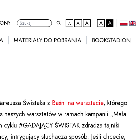
A
kontrast domyślny
RONY
A
A
A
A
Ustawienia
domyślna czcionka
większa czcionka
największa czcionka
polski
eng
A
MATERIAŁY DO POBRANIA
BOOKSTADION
Mateusza Świstaka z
Baśni na warsztacie
, którego
as naszych warsztatów w ramach kampanii „Mała
ym cyklu #GADAJĄCY ŚWISTAK zdradza tajniki
cy, intrygujący słuchacza sposób. Jeśli chcecie,