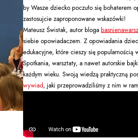
by Wasze dziecko poczuło się bohaterem op
zastosujcie zaproponowane wskazówki!
Mateusz Świstak, autor bloga
basnienawarsz
siebie opowiadaczem. Z opowiadania dziecio
edukacyjne, które cieszy się popularnością wś
Spotkania, warsztaty, a nawet autorskie baj
każdym wieku. Swoją wiedzą praktyczną pos
wywiad
, jaki przeprowadziliśmy z nim w ra