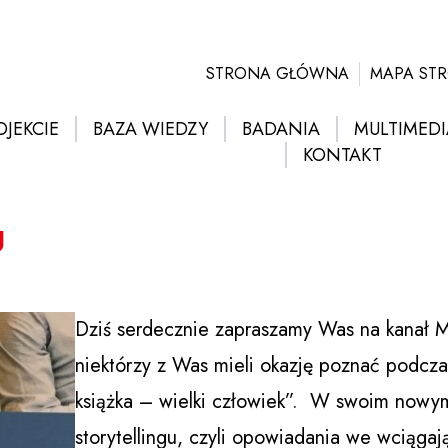
STRONA GŁÓWNA
MAPA ST
OJEKCIE
BAZA WIEDZY
BADANIA
MULTIMEDI
KONTAKT
U
Dziś serdecznie zapraszamy Was na kanał 
niektórzy z Was mieli okazję poznać podcz
książka – wielki człowiek”. W swoim now
storytellingu, czyli opowiadania we wciągają