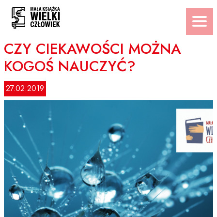
Przejdź
do
treści
CZY CIEKAWOŚCI MOŻNA
KOGOŚ NAUCZYĆ?
27.02.2019