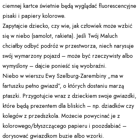
ciemnej kartce świetnie będą wyglądać fluorescencyjne
pisaki i papiery kolorowe.
Zapytajcie dziecko, czy wie, jak człowiek może wzbić
się w niebo (samolot, rakieta). Jeśli Twój Maluch
chciałby odbyć podróż w przestworza, niech narysuje
swój wymarzony pojazd – może być rzeczywisty albo
wymyślony – dajcie ponieść się wyobraźni.
Niebo w wierszu Ewy Szelburg-Zarembiny „ma w
fartuszku pełno gwiazd”, o których dostaniu marzą
ptaszki. Przygotujcie wraz z dzieckiem swoje gwiazdki,
które będą prezentem dla bliskich – np. dziadków czy
kolegów z przedszkola. Możecie powycinać je z
kolorowego/błyszczącego papieru i poozdabiać –
dorysować gwiazdkom buzie albo wzorki.