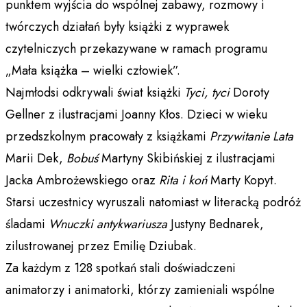
punktem wyjścia do wspólnej zabawy, rozmowy i
twórczych działań były książki z wyprawek
czytelniczych przekazywane w ramach programu
„Mała książka – wielki człowiek”.
Najmłodsi odkrywali świat książki
Tyci, tyci
Doroty
Gellner z ilustracjami Joanny Kłos. Dzieci w wieku
przedszkolnym pracowały z książkami
Przywitanie Lata
Marii Dek,
Bobuś
Martyny Skibińskiej z ilustracjami
Jacka Ambrożewskiego oraz
Rita i koń
Marty Kopyt.
Starsi uczestnicy wyruszali natomiast w literacką podróż
śladami
Wnuczki antykwariusza
Justyny Bednarek,
zilustrowanej przez Emilię Dziubak.
Za każdym z 128 spotkań stali doświadczeni
animatorzy i animatorki, którzy zamieniali wspólne