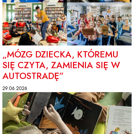
„MÓZG DZIECKA, KTÓREMU
SIĘ CZYTA, ZAMIENIA SIĘ W
AUTOSTRADĘ”
29.06.2026