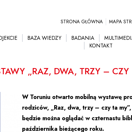
STRONA GŁÓWNA
MAPA ST
OJEKCIE
BAZA WIEDZY
BADANIA
MULTIMEDI
KONTAKT
TAWY „RAZ, DWA, TRZY – CZY 
W Toruniu otwarto mobilną wystawę pro
rodziców, „Raz, dwa, trzy – czy ta my”,
będzie można oglądać w czternastu bib
października bieżącego roku.