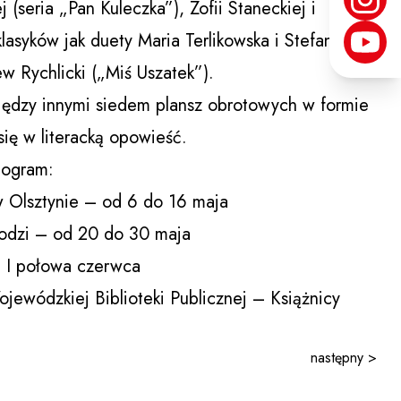
(seria „Pan Kuleczka”), Zofii Staneckiej i
klasyków jak duety Maria Terlikowska i Stefan
w Rychlicki („Miś Uszatek”).
iędzy innymi siedem plansz obrotowych w formie
 się w literacką opowieść.
nogram:
w Olsztynie – od 6 do 16 maja
Łodzi – od 20 do 30 maja
– I połowa czerwca
ewódzkiej Biblioteki Publicznej – Książnicy
następny >