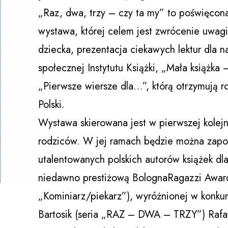
„Raz, dwa, trzy – czy ta my” to poświęcona 
wystawa, której celem jest zwrócenie uwag
dziecka, prezentacja ciekawych lektur dla n
społecznej Instytutu Książki, „Mała książka 
„Pierwsze wiersze dla…”, którą otrzymują ro
Polski.
Wystawa skierowana jest w pierwszej kolejno
rodziców. W jej ramach będzie można zapozn
utalentowanych polskich autorów książek dla 
niedawno prestiżową BolognaRagazzi Award 
„Kominiarz/piekarz”), wyróżnionej w konkursi
Bartosik (seria „RAZ – DWA – TRZY”) Rafała