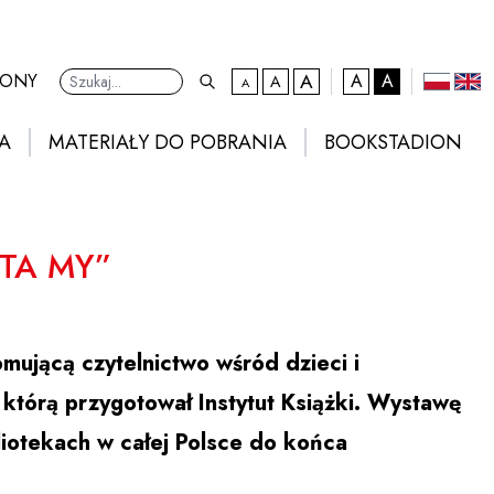
A
kontrast domyślny
RONY
A
A
A
A
Ustawienia
domyślna czcionka
większa czcionka
największa czcionka
polski
eng
A
MATERIAŁY DO POBRANIA
BOOKSTADION
TA MY”
mującą czytelnictwo wśród dzieci i
 którą przygotował Instytut Książki. Wystawę
liotekach w całej Polsce do końca