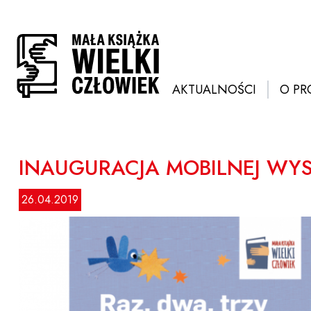
Przejdź
do
treści
AKTUALNOŚCI
O PR
INAUGURACJA MOBILNEJ WYS
26.04.2019