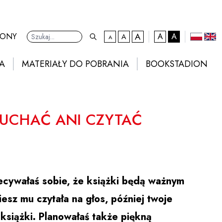
A
kontrast domyślny
RONY
A
A
A
A
Ustawienia
domyślna czcionka
większa czcionka
największa czcionka
polski
eng
A
MATERIAŁY DO POBRANIA
BOOKSTADION
ŁUCHAĆ ANI CZYTAĆ
ecywałaś sobie, że książki będą ważnym
sz mu czytała na głos, później twoje
książki. Planowałaś także piękną