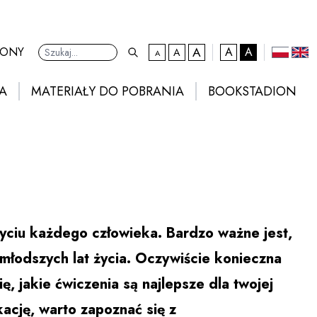
A
kontrast domyślny
RONY
A
A
A
A
Ustawienia
domyślna czcionka
większa czcionka
największa czcionka
polski
eng
A
MATERIAŁY DO POBRANIA
BOOKSTADION
życiu każdego człowieka. Bardzo ważne jest,
jmłodszych lat życia. Oczywiście konieczna
ię, jakie ćwiczenia są najlepsze dla twojej
ację, warto zapoznać się z