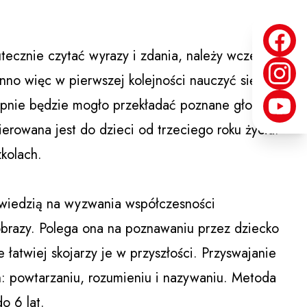
tecznie czytać wyrazy i zdania, należy wcześniej
no więc w pierwszej kolejności nauczyć się je
nie będzie mogło przekładać poznane głoski na
ierowana jest do dzieci od trzeciego roku życia.
zkolach.
owiedzią na wyzwania współczesności
obrazy. Polega ona na poznawaniu przez dziecko
 łatwiej skojarzy je w przyszłości. Przyswajanie
: powtarzaniu, rozumieniu i nazywaniu. Metoda
o 6 lat.