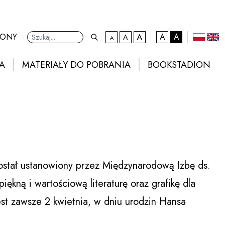
A
kontrast domyślny
RONY
A
A
A
A
Ustawienia
domyślna czcionka
większa czcionka
największa czcionka
polski
eng
A
MATERIAŁY DO POBRANIA
BOOKSTADION
ostał ustanowiony przez Międzynarodową Izbę ds.
ękną i wartościową literaturę oraz grafikę dla
st zawsze 2 kwietnia, w dniu urodzin Hansa