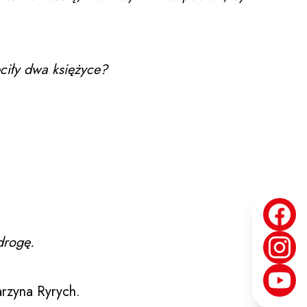
eciły dwa księżyce?
drogę.
arzyna Ryrych.