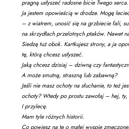
pragną usłyszeć radosne bicie Twego serca.
Ja jestem opowieścią w drodze. Mogę lecie
– z wiatrem, unosić się na grzbiecie fali,
na skrzydłach przelotnych ptaków. Nawet n
Siedzę tuż obok. Kartkujesz strony, a ja opo
tę, którą chcesz usłyszeć.
Jaką chcesz dzisiaj – dziwną czy fantastycz
A może smutną, straszną lub zabawną?
Jeśli nie masz ochoty na słuchanie, to też 
ochoty? Wtedy po prostu zawołaj – hej, ty, 
I przylecę.
Mam tyle różnych historii.
Co powiesz na tę o małej wyspie zmęczonej