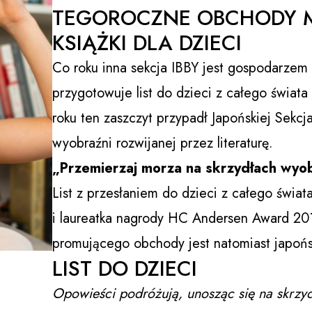
TEGOROCZNE OBCHODY 
KSIĄŻKI DLA DZIECI
Co roku inna sekcja IBBY jest gospodarzem
przygotowuje list do dzieci z całego świat
roku ten zaszczyt przypadł Japońskiej Sekc
wyobraźni rozwijanej przez literaturę.
„Przemierzaj morza na skrzydłach wyo
List z przesłaniem do dzieci z całego świat
i laureatka nagrody HC Andersen Award 2018
promującego obchody jest natomiast japońsk
LIST DO DZIECI
Opowieści podróżują, unosząc się na skrzyd