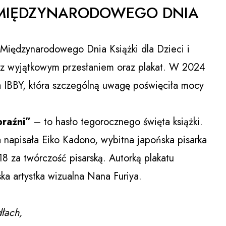
MIĘDZYNARODOWEGO DNIA
 Międzynarodowego Dnia Książki dla Dzieci i
a z wyjątkowym przesłaniem oraz plakat. W 2024
ja IBBY, która szczególną uwagę poświęciła mocy
braźni”
–
to hasło tegorocznego święta książki.
a napisała Eiko Kadono, wybitna japońska pisarka
 za twórczość pisarską. Autorką plakatu
a artystka wizualna Nana Furiya.
łach,