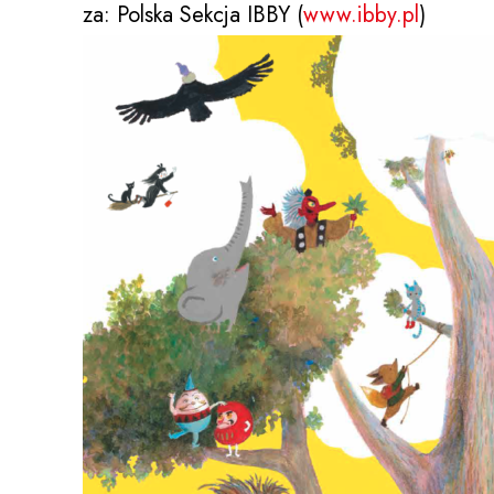
za: Polska Sekcja IBBY (
www.ibby.pl
)