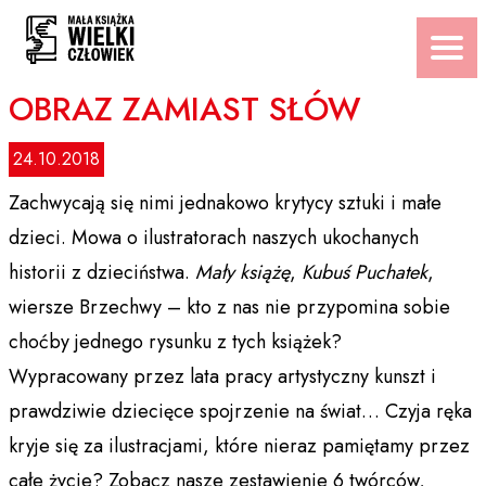
Przejdź
do
treści
OBRAZ ZAMIAST SŁÓW
24.10.2018
Zachwycają się nimi jednakowo krytycy sztuki i małe
dzieci. Mowa o ilustratorach naszych ukochanych
historii z dzieciństwa.
Mały książę
,
Kubuś Puchatek
,
wiersze Brzechwy – kto z nas nie przypomina sobie
choćby jednego rysunku z tych książek?
Wypracowany przez lata pracy artystyczny kunszt i
prawdziwie dziecięce spojrzenie na świat… Czyja ręka
kryje się za ilustracjami, które nieraz pamiętamy przez
całe życie? Zobacz nasze zestawienie 6 twórców,