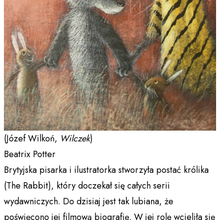
(Józef Wilkoń,
Wilczek
)
Beatrix Potter
Brytyjska pisarka i ilustratorka stworzyła postać królika
(The Rabbit), który doczekał się całych serii
wydawniczych. Do dzisiaj jest tak lubiana, że
poświęcono jej filmową biografię. W jej rolę wcieliła się