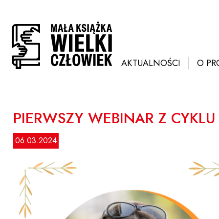
Przejdź
do
treści
AKTUALNOŚCI
O PR
PIERWSZY WEBINAR Z CYKLU
06.03.2024