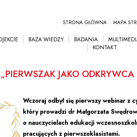
STRONA GŁÓWNA
MAPA ST
OJEKCIE
BAZA WIEDZY
BADANIA
MULTIMEDI
KONTAKT
 „PIERWSZAK JAKO ODKRYWCA 
Wczoraj odbył się pierwszy webinar z 
który prowadzi dr Małgorzata Swędrows
o nauczycielach edukacji wczesnoszkoln
pracujących z pierwszoklasistami.