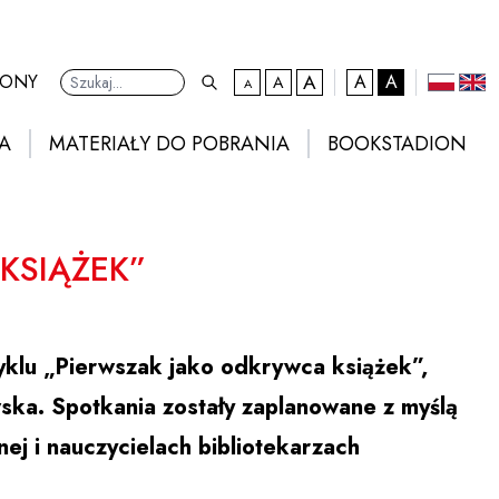
A
kontrast domyślny
RONY
A
A
A
A
Ustawienia
domyślna czcionka
większa czcionka
największa czcionka
polski
eng
A
MATERIAŁY DO POBRANIA
BOOKSTADION
KSIĄŻEK”
cyklu „Pierwszak jako odkrywca książek”,
ka. Spotkania zostały zaplanowane z myślą
ej i nauczycielach bibliotekarzach