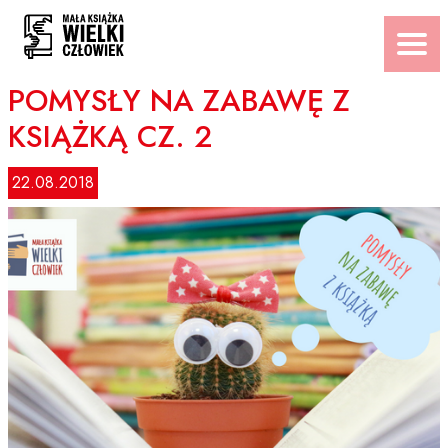
Przejdź
do
treści
POMYSŁY NA ZABAWĘ Z
KSIĄŻKĄ CZ. 2
22.08.2018