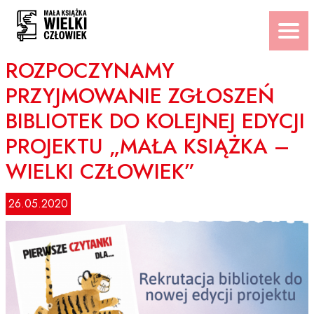
Przejdź
do
treści
ROZPOCZYNAMY
PRZYJMOWANIE ZGŁOSZEŃ
BIBLIOTEK DO KOLEJNEJ EDYCJI
PROJEKTU „MAŁA KSIĄŻKA –
WIELKI CZŁOWIEK”
26.05.2020