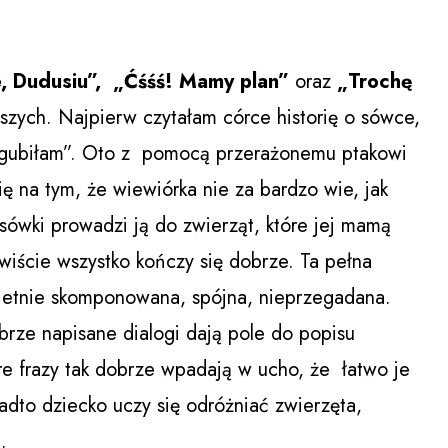
e, Dudusiu”, „Ćśśś! Mamy plan”
oraz
„Trochę
dszych. Najpierw czytałam córce historię o sówce,
ę zgubiłam”. Oto z pomocą przerażonemu ptakowi
ę na tym, że wiewiórka nie za bardzo wie, jak
ówki prowadzi ją do zwierząt, które jej mamą
wiście wszystko kończy się dobrze. Ta pełna
wietnie skomponowana, spójna, nieprzegadana.
brze napisane dialogi dają pole do popisu
re frazy tak dobrze wpadają w ucho, że łatwo je
dto dziecko uczy się odróżniać zwierzęta,
.