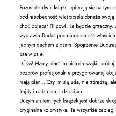
Pozostałe dwie książki opierają się na tym
pod nieobecność właściciela obnaża swoją ps
choć obiecał Filipowi, że będzie grzeczny.
wyprawia Duduś pod nieobecność właściciel
jednym dachem z psem. Spojrzenie Dudusia r
psa w psie.
„Ćśśś! Mamy plan” to historia szajki, próbu
pozorów profesjonalnie przygotowanej akcji,
mają plan… Czy im się uda, nie zdradzę, al
frajdy i rodzicom, i dzieciom.
Dużym atutem tych książek jest dobrze skroj
oryginalna kolorystyka. Te wszystkie zabie