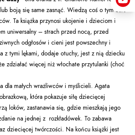
ą lub boją się same zasnąć. Wiedzą coś o tym całe
w. Ta książka przynosi ukojenie i dzieciom i
em uniwersalny – strach przed nocą, przed
wnych odgłosów i cieni jest powszechny i
 z tymi lękami, dodaje otuchy, jest z nią dziecku
że zdziałać więcej niż włochate przytulanki (choć
a dla małych wrażliwców i myślicieli. Agata
 obrazkową, która pokazuje siłę dziecięcej
rzą loków, zastanawia się, gdzie mieszkają jego
i zdanie na jednej z rozkładówek. To zabawa
z dziecięcej twórczości. Na końcu książki jest