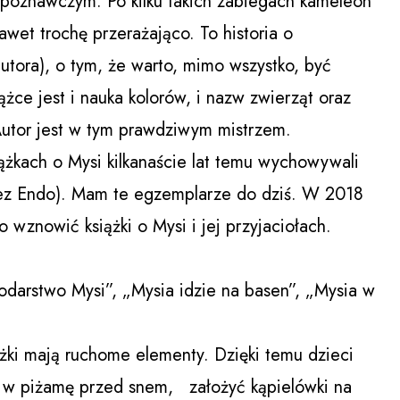
zpoznawczym. Po kilku takich zabiegach kameleon
wet trochę przerażająco. To historia o
tora), o tym, że warto, mimo wszystko, być
iążce jest i nauka kolorów, i nazw zwierząt oraz
 Autor jest w tym prawdziwym mistrzem.
ążkach o Mysi kilkanaście lat temu wychowywali
ez Endo). Mam te egzemplarze do dziś. W 2018
wznowić książki o Mysi i jej przyjaciołach.
arstwo Mysi”, „Mysia idzie na basen”, „Mysia w
ążki mają ruchome elementy. Dzięki temu dzieci
w piżamę przed snem, założyć kąpielówki na