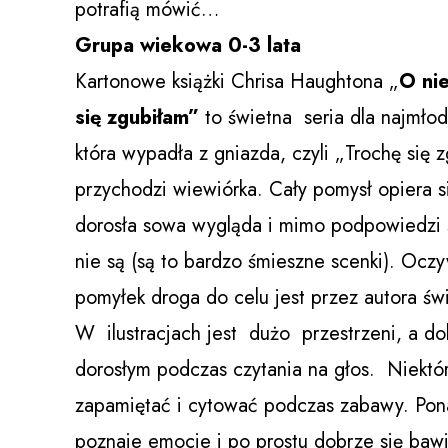
potrafią mówić…
Grupa wiekowa 0-3 lata
Kartonowe książki Chrisa Haughtona „
O ni
się zgubiłam”
to świetna seria dla najmło
która wypadła z gniazda, czyli „Trochę si
przychodzi wiewiórka. Cały pomysł opiera si
dorosła sowa wygląda i mimo podpowiedzi s
nie są (są to bardzo śmieszne scenki). Oczy
pomyłek droga do celu jest przez autora ś
W ilustracjach jest dużo przestrzeni, a do
dorosłym podczas czytania na głos. Niektó
zapamiętać i cytować podczas zabawy. Pona
poznaje emocje i po prostu dobrze się bawi