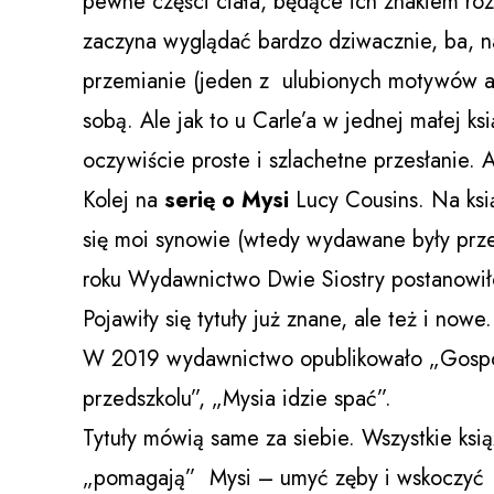
pewne części ciała, będące ich znakiem ro
zaczyna wyglądać bardzo dziwacznie, ba, na
przemianie (jeden z ulubionych motywów au
sobą. Ale jak to u Carle’a w jednej małej ks
oczywiście proste i szlachetne przesłanie.
Kolej na
serię o Mysi
Lucy Cousins. Na ksi
się moi synowie (wtedy wydawane były prz
roku Wydawnictwo Dwie Siostry postanowiło 
Pojawiły się tytuły już znane, ale też i nowe.
W 2019 wydawnictwo opublikowało „Gospod
przedszkolu”, „Mysia idzie spać”.
Tytuły mówią same za siebie. Wszystkie ksi
„pomagają” Mysi – umyć zęby i wskoczyć 