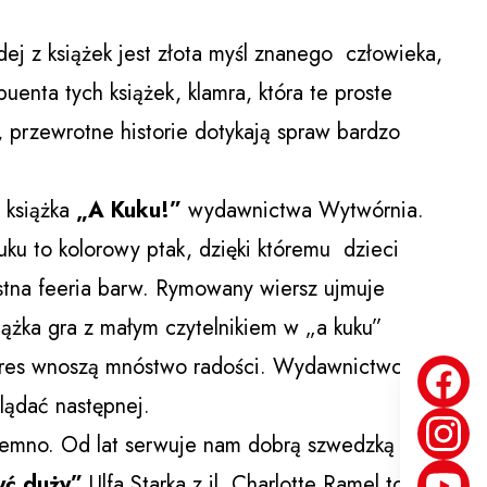
ej z książek jest złota myśl znanego człowieka,
puenta tych książek, klamra, która te proste
 przewrotne historie dotykają spraw bardzo
 książka
„A Kuku!”
wydawnictwa Wytwórnia.
uku to kolorowy ptak, dzięki któremu dzieci
istna feeria barw. Rymowany wiersz ujmuje
ążka gra z małym czytelnikiem w „a kuku”
 Flores wnoszą mnóstwo radości. Wydawnictwo
lądać następnej.
emno. Od lat serwuje nam dobrą szwedzką
yć duży”
Ulfa Starka z il. Charlotte Ramel to