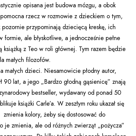
lastycznie opisana jest budowa mózgu, a obok
 pomocna rzecz w rozmowie z dzieckiem o tym,
k pozornie przypominają dziecięcą kreskę, ich
 formie, ale błyskotliwe, a jednocześnie pełne
ną książką z Teo w roli głównej. Tym razem będzie
la małych filozofów.
la małych dzieci. Niesamowicie płodny autor,
ł 90 lat, a jego „Bardzo głodną gąsienicę” znają
ędzynarodowy bestseller, wydawany od ponad 50
ikuje książki Carle’a. W zeszłym roku ukazał się
 zmienia kolory, żeby się dostosować do
ko je zmienia, ale od różnych zwierząt „pożycza”