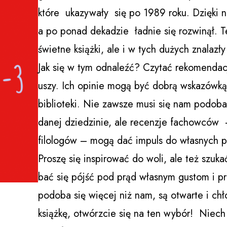
które ukazywały się po 1989 roku. Dzięki nim
a po ponad dekadzie ładnie się rozwinął. T
świetne książki, ale i w tych dużych znalazły
Jak się w tym odnaleźć? Czytać rekomendacj
uszy. Ich opinie mogą być dobrą wskazówką
biblioteki. Nie zawsze musi się nam podobać
danej dziedzinie, ale recenzje fachowców – 
filologów – mogą dać impuls do własnych p
Proszę się inspirować do woli, ale też szuka
bać się pójść pod prąd własnym gustom i p
podoba się więcej niż nam, są otwarte i chł
książkę, otwórzcie się na ten wybór! Niech 