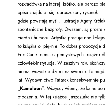
rozkładówka na której krótko, ale bardzo p
opisu znajduje się uproszczony rysunek –
gdzie powstają myśli. Ilustracje Agaty Króla
spontaniczne bazgroły. Owszem, są proste w
ciepła i humoru. Artystka pracuje nad kolej
to książka o pięknie. To dobra propozycje d
Eric Carle to mistrz pomysłowych książek d
człowiek-instytucja. W zeszłym roku skończy
niemal wszystkie dzieci na świecie. To mi
lat! Wydawnictwo Tatarak konsekwentnie publ
„Kameleon”
. Wszyscy wiemy, że kameleon
otoczenia. W tej książce jaszczurka nie tyl