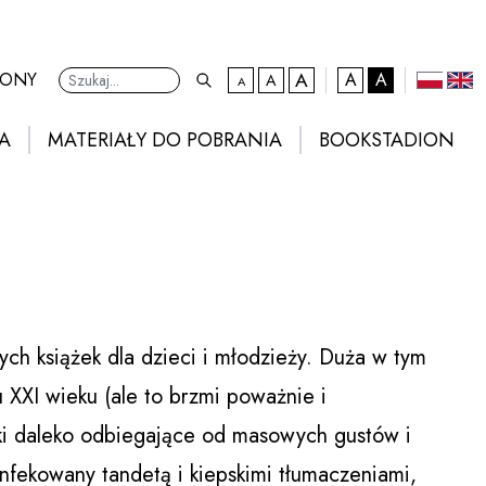
A
kontrast domyślny
RONY
A
A
A
A
Ustawienia
domyślna czcionka
większa czcionka
największa czcionka
polski
eng
A
MATERIAŁY DO POBRANIA
BOOKSTADION
ych książek dla dzieci i młodzieży. Duża w tym
XXI wieku (ale to brzmi poważnie i
i daleko odbiegające od masowych gustów i
infekowany tandetą i kiepskimi tłumaczeniami,