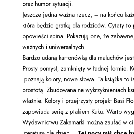
oraz humor sytuacji.
Jeszcze jedna ważna rzecz, – na końcu każd
która będzie gratką dla rodziców. Cytaty to 
opowieści spina. Pokazują one, że zabawne,
ważnych i uniwersalnych.
Bardzo udaną kartonówką dla maluchów jest
Prosty pomysł, zamknięty w ładnej formie. K
poznają kolory, nowe słowa. Ta książka to 
prostotą. Zbudowana na wykrzyknieniach ksi
właśnie. Kolory i przejrzysty projekt Basi
zapowiada serię z ptakiem Kuku. Warto wyg
Wydawnictwu Zakamarki można zaufać w ci
literaturę dla dzieci.
„Tej nocy miś chce b