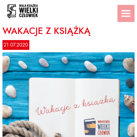
Przejdź
do
treści
WAKACJE Z KSIĄŻKĄ
21.07.2020