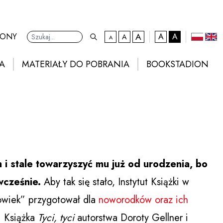
A
kontrast domyślny
RONY
A
A
A
A
Ustawienia
domyślna czcionka
większa czcionka
największa czcionka
polski
eng
A
MATERIAŁY DO POBRANIA
BOOKSTADION
i stale towarzyszyć mu już od urodzenia, bo
 wcześnie.
Aby tak się stało, Instytut Książki w
łowiek” przygotował dla
noworodków oraz ich
. Książka
Tyci, tyci
autorstwa Doroty Gellner i