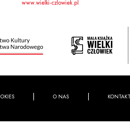
www.wielki-czlowiek.pl
OKIES
O NAS
KONTAK