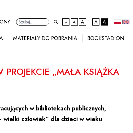
A
kontrast domyślny
RONY
A
A
A
A
Ustawienia
domyślna czcionka
większa czcionka
największa czcionka
polski
eng
A
MATERIAŁY DO POBRANIA
BOOKSTADION
W PROJEKCIE „MAŁA KSIĄŻKA
acujących w bibliotekach publicznych,
– wielki człowiek” dla dzieci w wieku