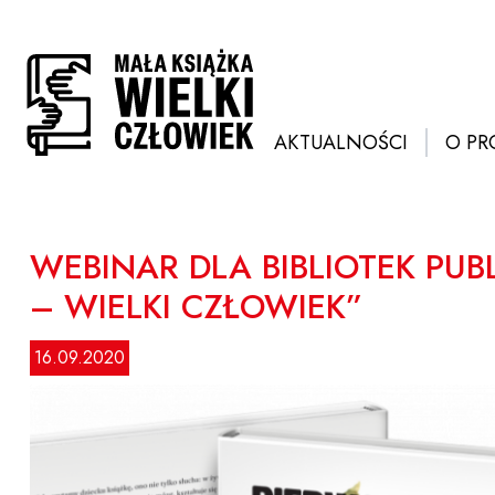
Przejdź
do
treści
AKTUALNOŚCI
O PR
WEBINAR DLA BIBLIOTEK PUB
– WIELKI CZŁOWIEK”
16.09.2020